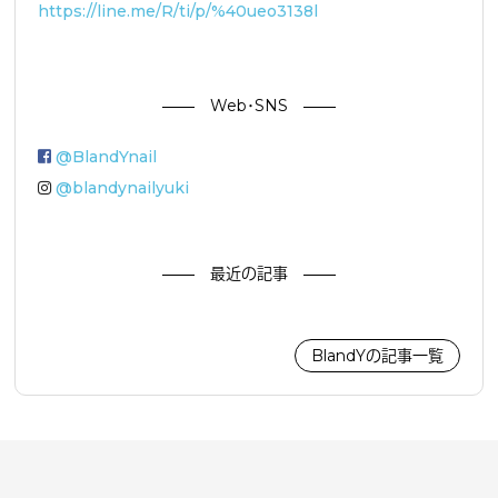
https://line.me/R/ti/p/%40ueo3138l
Web・SNS
@BlandYnail
@blandynailyuki
最近の記事
BlandYの記事一覧