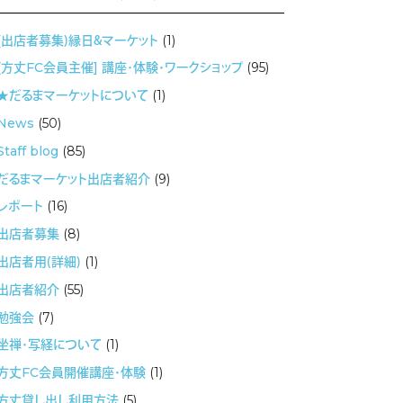
(出店者募集）縁日＆マーケット
(1)
[方丈FC会員主催] 講座・体験・ワークショップ
(95)
★だるまマーケットについて
(1)
News
(50)
Staff blog
(85)
だるまマーケット出店者紹介
(9)
レポート
(16)
出店者募集
(8)
出店者用（詳細）
(1)
出店者紹介
(55)
勉強会
(7)
坐禅・写経について
(1)
方丈FC会員開催講座・体験
(1)
方丈貸し出し利用方法
(5)