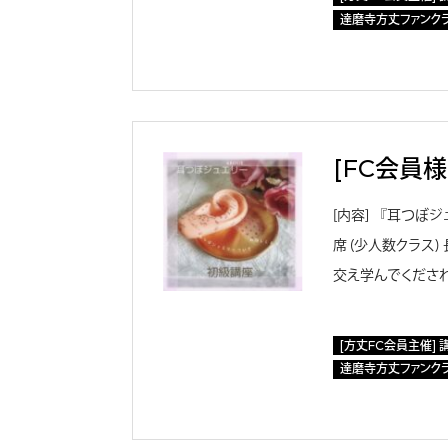
達磨寺方丈ファンク
[FC会員
［内容］ 『耳つぼ
席 （少人数クラス
交え学んでくだされ
[方丈FC会員主催] 
達磨寺方丈ファンク