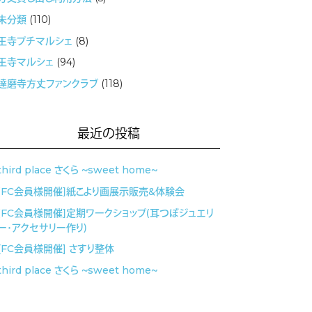
未分類
(110)
王寺プチマルシェ
(8)
王寺マルシェ
(94)
達磨寺方丈ファンクラブ
(118)
最近の投稿
third place さくら 〜sweet home〜
［FC会員様開催］紙こより画展示販売&体験会
［FC会員様開催］定期ワークショップ（耳つぼジュエリ
ー・アクセサリー作り）
[FC会員様開催] さすり整体
third place さくら 〜sweet home〜