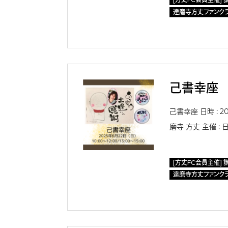
達磨寺方丈ファンク
己書幸座
己書幸座 日時 ： 202
磨寺 方丈 主催 
[方丈FC会員主催] 
達磨寺方丈ファンク