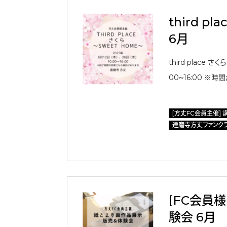
third pl
6月
third place さく
00〜16:00 ※
[方丈FC会員主催] 
達磨寺方丈ファンク
［FC会員
験会 6月