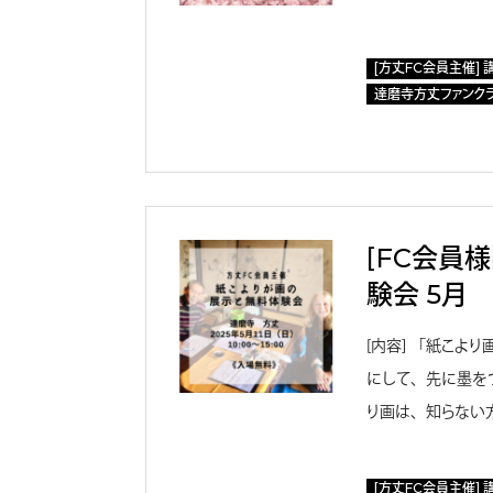
[方丈FC会員主催] 
達磨寺方丈ファンク
［FC会員
験会 5月
［内容］ 「紙こよ
にして、先に墨を
り画は、知らない
[方丈FC会員主催] 