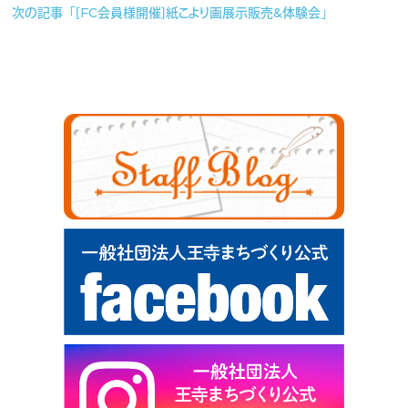
次の記事「［FC会員様開催］紙こより画展示販売&体験会」