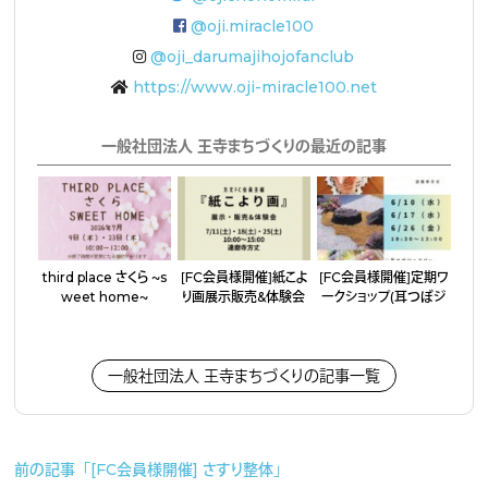
@oji.miracle100
@oji_darumajihojofanclub
https://www.oji-miracle100.net
一般社団法人 王寺まちづくりの最近の記事
third place さくら 〜s
［FC会員様開催］紙こよ
［FC会員様開催］定期ワ
weet home〜
り画展示販売&体験会
ークショップ（耳つぼジ
ュエリー・アクセサリー
作り）
一般社団法人 王寺まちづくりの記事一覧
前の記事「[FC会員様開催] さすり整体」