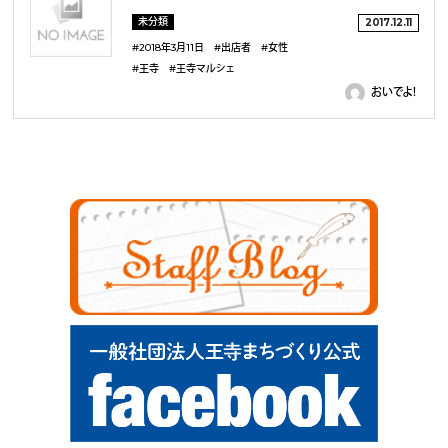
未分類
2017.12.11
#2018年3月11日
#出店者
#女性
#王寺
#王寺マルシェ
おいでよ！