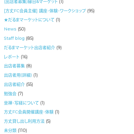
(出店者募集）縁日＆マーケット
(1)
[方丈FC会員主催] 講座・体験・ワークショップ
(95)
★だるまマーケットについて
(1)
News
(50)
Staff blog
(85)
だるまマーケット出店者紹介
(9)
レポート
(16)
出店者募集
(8)
出店者用（詳細）
(1)
出店者紹介
(55)
勉強会
(7)
坐禅・写経について
(1)
方丈FC会員開催講座・体験
(1)
方丈貸し出し利用方法
(5)
未分類
(110)