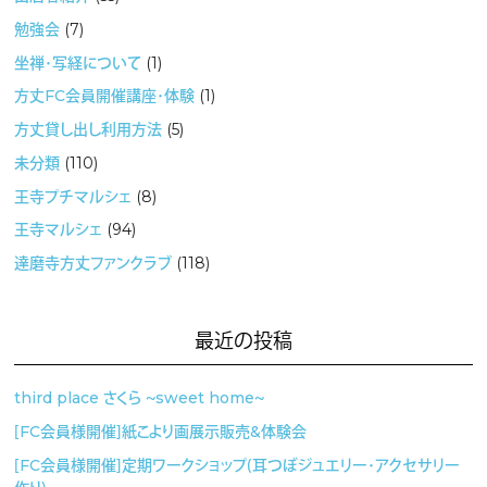
勉強会
(7)
坐禅・写経について
(1)
方丈FC会員開催講座・体験
(1)
方丈貸し出し利用方法
(5)
未分類
(110)
王寺プチマルシェ
(8)
王寺マルシェ
(94)
達磨寺方丈ファンクラブ
(118)
最近の投稿
third place さくら 〜sweet home〜
［FC会員様開催］紙こより画展示販売&体験会
［FC会員様開催］定期ワークショップ（耳つぼジュエリー・アクセサリー