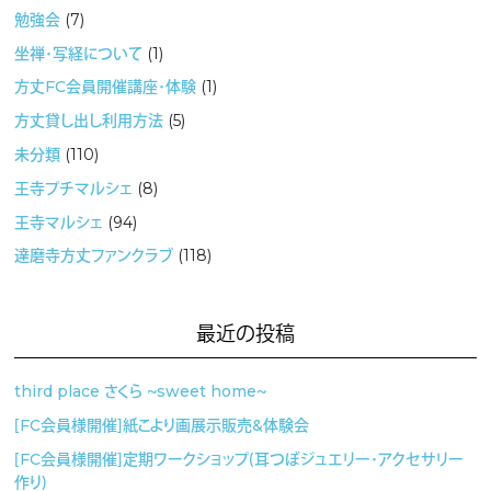
勉強会
(7)
坐禅・写経について
(1)
方丈FC会員開催講座・体験
(1)
方丈貸し出し利用方法
(5)
未分類
(110)
王寺プチマルシェ
(8)
王寺マルシェ
(94)
達磨寺方丈ファンクラブ
(118)
最近の投稿
third place さくら 〜sweet home〜
［FC会員様開催］紙こより画展示販売&体験会
［FC会員様開催］定期ワークショップ（耳つぼジュエリー・アクセサリー
作り）