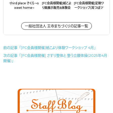
third place さくら 〜s
［FC会員様開催］紙こよ
［FC会員様開催］定期ワ
weet home〜
り画展示販売&体験会
ークショップ（耳つぼジ
ュエリー・アクセサリー
作り）
一般社団法人 王寺まちづくりの記事一覧
前の記事「［FC会員様開催］紙こより体験ワークショップ 4月」
次の記事「[FC会員様開催] さすり整体と 整う立腰体操（2025年4月
開催）」