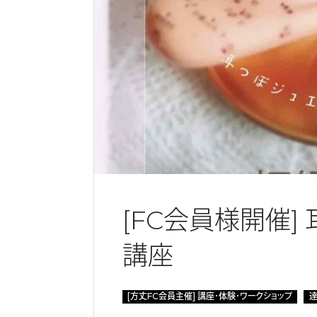
[FC会員様開催]
講座
[方丈FC会員主催] 講座・体験・ワークショップ
達