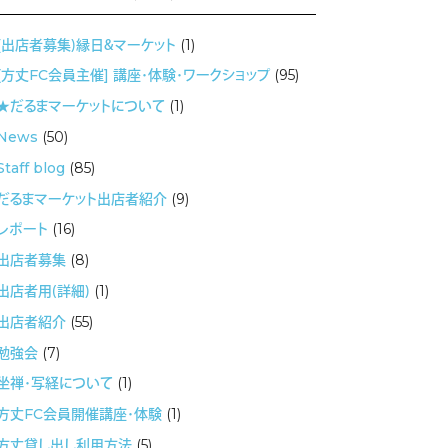
(出店者募集）縁日＆マーケット
(1)
[方丈FC会員主催] 講座・体験・ワークショップ
(95)
★だるまマーケットについて
(1)
News
(50)
Staff blog
(85)
だるまマーケット出店者紹介
(9)
レポート
(16)
出店者募集
(8)
出店者用（詳細）
(1)
出店者紹介
(55)
勉強会
(7)
坐禅・写経について
(1)
方丈FC会員開催講座・体験
(1)
方丈貸し出し利用方法
(5)