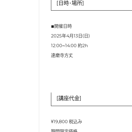
［日時・場所］
◾︎開催日時
2025年4月13日（日）
12:00〜14:00 約2h
達磨寺方丈
［講座代金］
￥19,800 税込み
期間限定価格