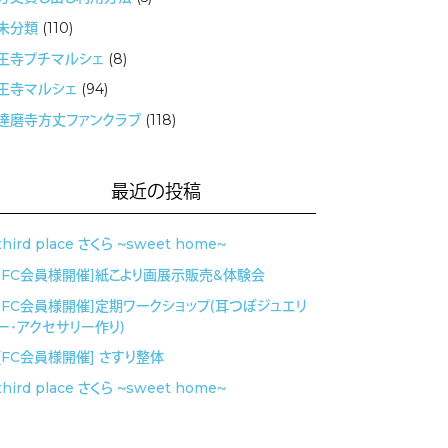
未分類
(110)
王寺プチマルシェ
(8)
王寺マルシェ
(94)
達磨寺方丈ファンクラブ
(118)
最近の投稿
third place さくら 〜sweet home〜
［FC会員様開催］紙こより画展示販売&体験会
［FC会員様開催］定期ワークショップ（耳つぼジュエリ
ー・アクセサリー作り）
[FC会員様開催] さすり整体
third place さくら 〜sweet home〜