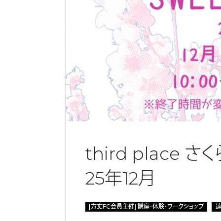
third place さ
25年12月
[方丈FC会員主催] 講座・体験・ワークショップ
達