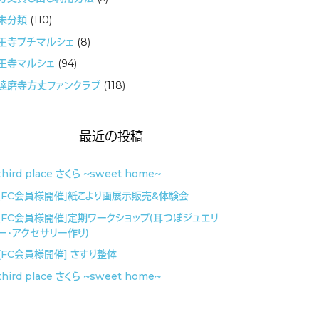
未分類
(110)
王寺プチマルシェ
(8)
王寺マルシェ
(94)
達磨寺方丈ファンクラブ
(118)
最近の投稿
third place さくら 〜sweet home〜
［FC会員様開催］紙こより画展示販売&体験会
［FC会員様開催］定期ワークショップ（耳つぼジュエリ
ー・アクセサリー作り）
[FC会員様開催] さすり整体
third place さくら 〜sweet home〜