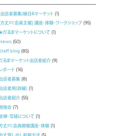
(出店者募集）縁日＆マーケット
(1)
[方丈FC会員主催] 講座・体験・ワークショップ
(95)
★だるまマーケットについて
(1)
News
(50)
Staff blog
(85)
だるまマーケット出店者紹介
(9)
レポート
(16)
出店者募集
(8)
出店者用（詳細）
(1)
出店者紹介
(55)
勉強会
(7)
坐禅・写経について
(1)
方丈FC会員開催講座・体験
(1)
方丈貸し出し利用方法
(5)