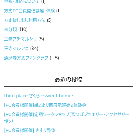
坐禅・写経について
(1)
方丈FC会員開催講座・体験
(1)
方丈貸し出し利用方法
(5)
未分類
(110)
王寺プチマルシェ
(8)
王寺マルシェ
(94)
達磨寺方丈ファンクラブ
(118)
最近の投稿
third place さくら 〜sweet home〜
［FC会員様開催］紙こより画展示販売&体験会
［FC会員様開催］定期ワークショップ（耳つぼジュエリー・アクセサリー
作り）
[FC会員様開催] さすり整体