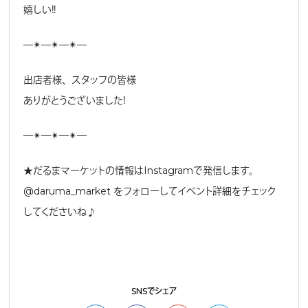
嬉しい！！
—✴︎—✴︎—✴︎—
出店者様、スタッフの皆様
ありがとうございました！
—✴︎—✴︎—✴︎—
★だるまマーケットの情報はInstagramで発信します。
@daruma_market をフォローしてイベント詳細をチェック
してくださいね♪
SNSでシェア