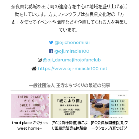
奈良県北葛城郡王寺町の達磨寺を中心に地域を盛り上げる活
動をしています。方丈ファンクラブは奈良県文化財の「方
丈」を使ってイベントや講座などを企画してくれる人を募集し
ています。
@ojichonomirai
@oji.miracle100
@oji_darumajihojofanclub
https://www.oji-miracle100.net
一般社団法人 王寺まちづくりの最近の記事
third place さくら 〜s
［FC会員様開催］紙こよ
［FC会員様開催］定期ワ
weet home〜
り画展示販売&体験会
ークショップ（耳つぼジ
ュエリー・アクセサリー