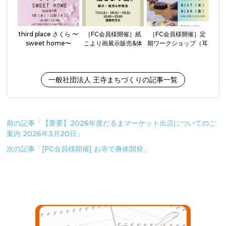
third place さくら 〜
［FC会員様開催］紙
［FC会員様開催］定
sweet home〜
こより画展示販売&体
期ワークショップ（耳
験会
つぼジュエリー・アク
セサリー作り）
一般社団法人 王寺まちづくりの記事一覧
前の記事「【重要】2026年度だるまマーケット出店についてのご
案内 2026年3月20日」
次の記事「[FC会員様開催] お寺で身体開発」