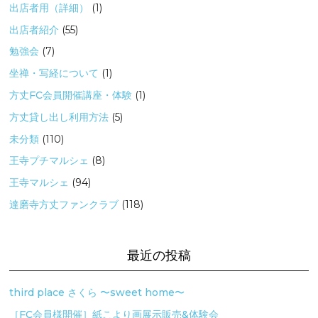
出店者用（詳細）
(1)
出店者紹介
(55)
勉強会
(7)
坐禅・写経について
(1)
方丈FC会員開催講座・体験
(1)
方丈貸し出し利用方法
(5)
未分類
(110)
王寺プチマルシェ
(8)
王寺マルシェ
(94)
達磨寺方丈ファンクラブ
(118)
最近の投稿
third place さくら 〜sweet home〜
［FC会員様開催］紙こより画展示販売&体験会