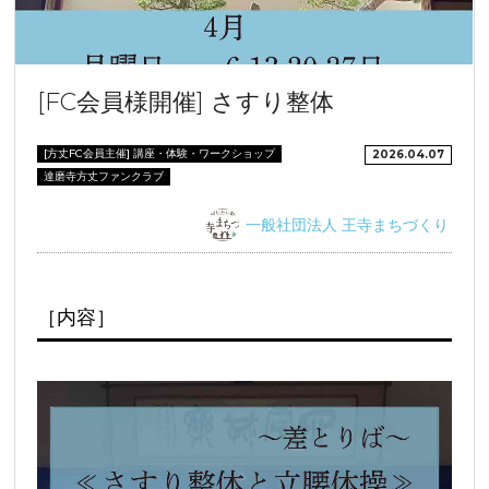
[FC会員様開催] さすり整体
[方丈FC会員主催] 講座・体験・ワークショップ
2026.04.07
達磨寺方丈ファンクラブ
一般社団法人 王寺まちづくり
［内容］