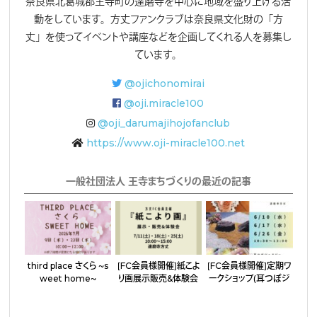
奈良県北葛城郡王寺町の達磨寺を中心に地域を盛り上げる活
動をしています。方丈ファンクラブは奈良県文化財の「方
丈」を使ってイベントや講座などを企画してくれる人を募集し
ています。
@ojichonomirai
@oji.miracle100
@oji_darumajihojofanclub
https://www.oji-miracle100.net
一般社団法人 王寺まちづくりの最近の記事
third place さくら 〜s
［FC会員様開催］紙こよ
［FC会員様開催］定期ワ
weet home〜
り画展示販売&体験会
ークショップ（耳つぼジ
ュエリー・アクセサリー
作り）