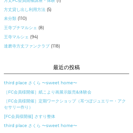
方丈FC会員開催講座・体験
(1)
方丈貸し出し利用方法
(5)
未分類
(110)
王寺プチマルシェ
(8)
王寺マルシェ
(94)
達磨寺方丈ファンクラブ
(118)
最近の投稿
third place さくら 〜sweet home〜
［FC会員様開催］紙こより画展示販売&体験会
［FC会員様開催］定期ワークショップ（耳つぼジュエリー・アク
セサリー作り）
[FC会員様開催] さすり整体
third place さくら 〜sweet home〜