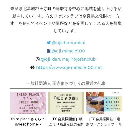
奈良県北葛城郡王寺町の達磨寺を中心に地域を盛り上げる活
動をしています。方丈ファンクラブは奈良県文化財の「方
丈」を使ってイベントや講座などを企画してくれる人を募集
しています。
@ojichonomirai
@oji.miracle100
@oji_darumajihojofanclub
https://www.oji-miracle100.net
一般社団法人 王寺まちづくりの最近の記事
third place さくら 〜
［FC会員様開催］紙
［FC会員様開催］定
sweet home〜
こより画展示販売&体
期ワークショップ（耳
験会
つぼジュエリー・アク