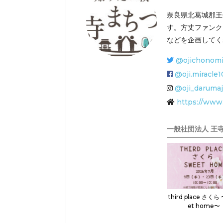
奈良県北葛城郡王
す。方丈ファンク
などを企画してく
@ojichonomi
@oji.miracle
@oji_darumaj
https://www.
一般社団法人 王
third place さくら
et home〜