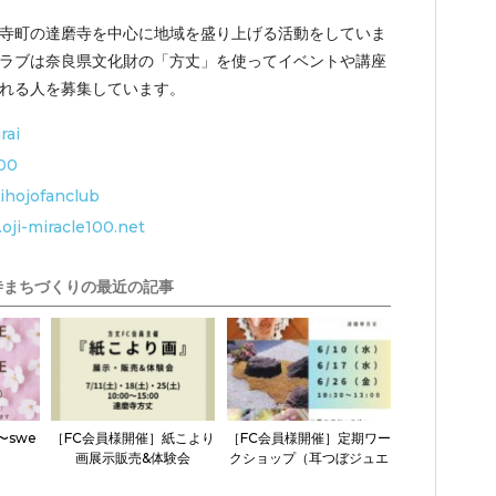
寺町の達磨寺を中心に地域を盛り上げる活動をしていま
ラブは奈良県文化財の「方丈」を使ってイベントや講座
れる人を募集しています。
rai
100
ihojofanclub
oji-miracle100.net
寺まちづくりの最近の記事
 〜swe
［FC会員様開催］紙こより
［FC会員様開催］定期ワー
画展示販売&体験会
クショップ（耳つぼジュエ
リー・アクセサリー作り）