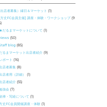
(出店者募集）縁日＆マーケット
(1)
[方丈FC会員主催] 講座・体験・ワークショップ
(9
5)
★だるまマーケットについて
(1)
News
(50)
Staff blog
(85)
だるまマーケット出店者紹介
(9)
レポート
(16)
出店者募集
(8)
出店者用（詳細）
(1)
出店者紹介
(55)
勉強会
(7)
坐禅・写経について
(1)
方丈FC会員開催講座・体験
(1)