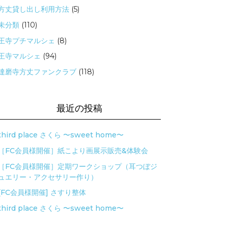
方丈貸し出し利用方法
(5)
未分類
(110)
王寺プチマルシェ
(8)
王寺マルシェ
(94)
達磨寺方丈ファンクラブ
(118)
最近の投稿
third place さくら 〜sweet home〜
［FC会員様開催］紙こより画展示販売&体験会
［FC会員様開催］定期ワークショップ（耳つぼジ
ュエリー・アクセサリー作り）
[FC会員様開催] さすり整体
third place さくら 〜sweet home〜