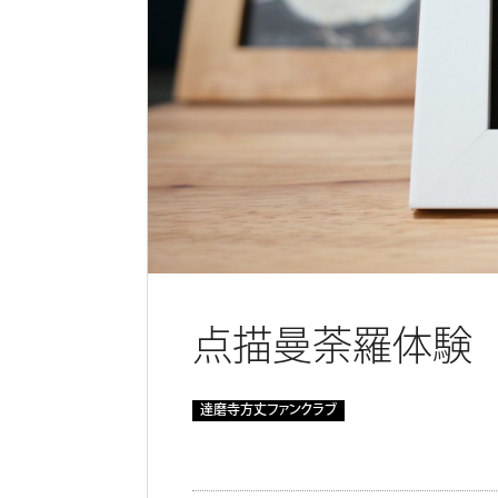
点描曼荼羅体験 
達磨寺方丈ファンクラブ