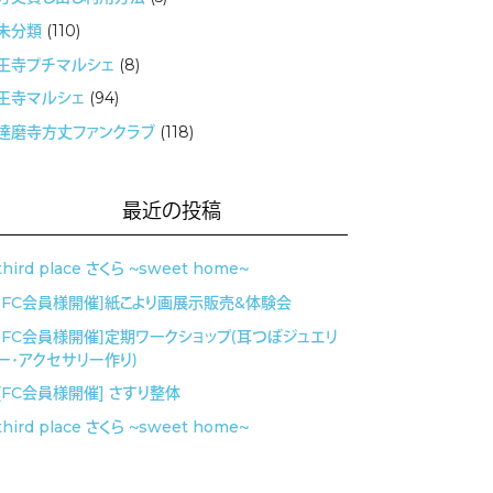
未分類
(110)
王寺プチマルシェ
(8)
王寺マルシェ
(94)
達磨寺方丈ファンクラブ
(118)
最近の投稿
third place さくら 〜sweet home〜
［FC会員様開催］紙こより画展示販売&体験会
［FC会員様開催］定期ワークショップ（耳つぼジュエリ
ー・アクセサリー作り）
[FC会員様開催] さすり整体
third place さくら 〜sweet home〜