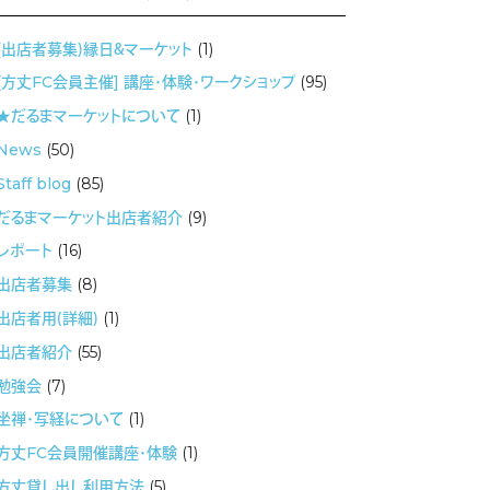
(出店者募集）縁日＆マーケット
(1)
[方丈FC会員主催] 講座・体験・ワークショップ
(95)
★だるまマーケットについて
(1)
News
(50)
Staff blog
(85)
だるまマーケット出店者紹介
(9)
レポート
(16)
出店者募集
(8)
出店者用（詳細）
(1)
出店者紹介
(55)
勉強会
(7)
坐禅・写経について
(1)
方丈FC会員開催講座・体験
(1)
方丈貸し出し利用方法
(5)