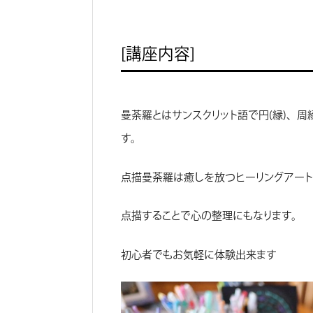
［講座内容］
曼荼羅とはサンスクリット語で円（縁）、
す。
点描曼荼羅は癒しを放つヒーリングアート
点描することで心の整理にもなります。
初心者でもお気軽に体験出来ます