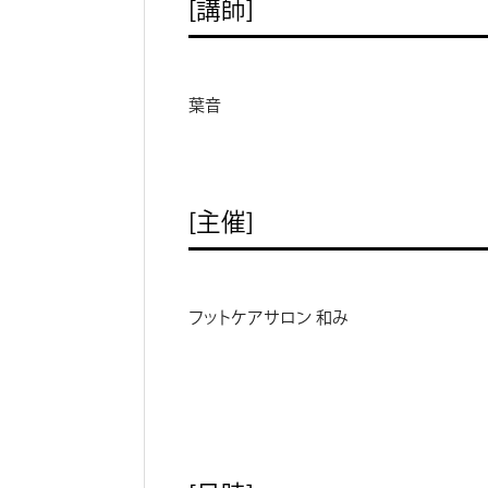
［講師］
葉音
［主催］
フットケアサロン 和み