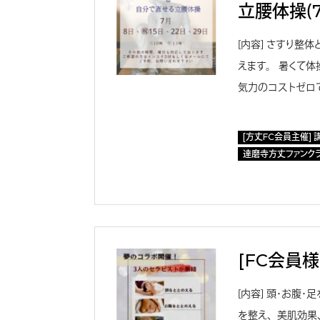
立腰体操（
［内容］ さすり
えます。 暑くて
気力のコストゼロ
[方丈FC会員主催] 
達磨寺方丈ファンク
[FC会員様
［内容］ 頭・お腹
を整え、美肌効果、免疫