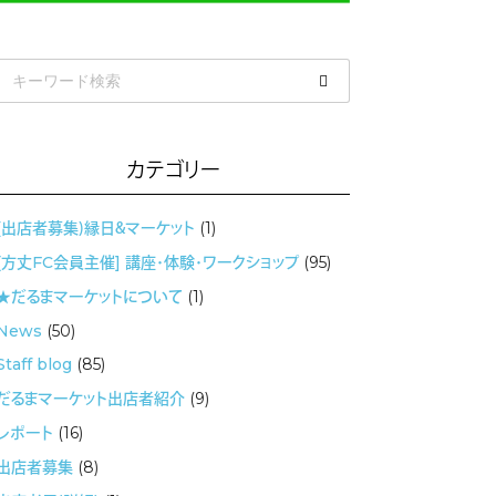
カテゴリー
(出店者募集）縁日＆マーケット
(1)
[方丈FC会員主催] 講座・体験・ワークショップ
(95)
★だるまマーケットについて
(1)
News
(50)
Staff blog
(85)
だるまマーケット出店者紹介
(9)
レポート
(16)
出店者募集
(8)