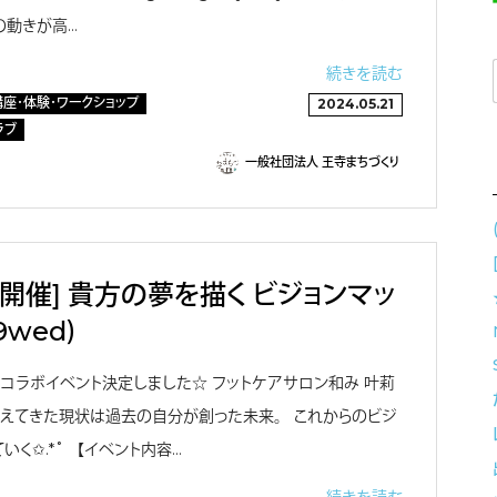
の動きが高…
続きを読む
講座・体験・ワークショップ
2024.05.21
ラブ
一般社団法人 王寺まちづくり
様開催] 貴方の夢を描く ビジョンマッ
9wed）
(日)コラボイベント決定しました☆ フットケアサロン和み 叶莉
叶えてきた現状は過去の自分が創った未来。 これからのビジ
いく✩.*˚ 【イベント内容…
続きを読む