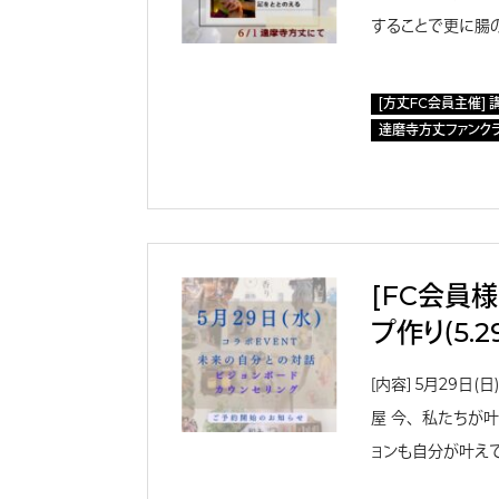
することで更に腸
[方丈FC会員主催] 
達磨寺方丈ファンク
[FC会員
プ作り（5.2
［内容］ 5月29日
屋 今、私たちが
ョンも自分が叶えて