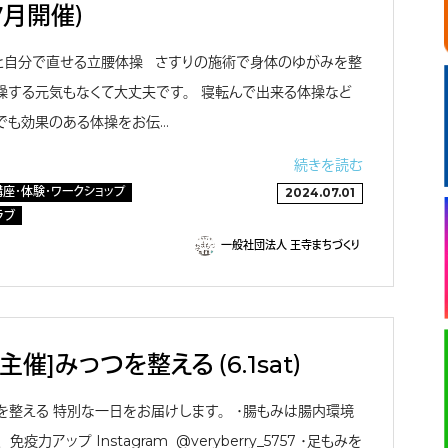
7月開催）
整体と自分で直せる立腰体操 さすりの施術で身体のゆがみを整
体操する元気もなくて大丈夫です。 寝転んで出来る体操など
でも効果のある体操をお伝…
続きを読む
講座・体験・ワークショップ
2024.07.01
ラブ
一般社団法人 王寺まちづくり
主催]みっつを整える （6.1sat）
・足を整える 特別な一日をお届けします。 ・腸もみは腸内環境
力アップ Instagram @veryberry_5757 ・足もみを