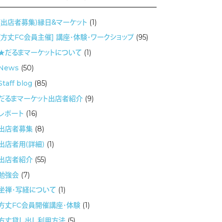
(出店者募集）縁日＆マーケット
(1)
[方丈FC会員主催] 講座・体験・ワークショップ
(95)
★だるまマーケットについて
(1)
News
(50)
Staff blog
(85)
だるまマーケット出店者紹介
(9)
レポート
(16)
出店者募集
(8)
出店者用（詳細）
(1)
出店者紹介
(55)
勉強会
(7)
坐禅・写経について
(1)
方丈FC会員開催講座・体験
(1)
方丈貸し出し利用方法
(5)