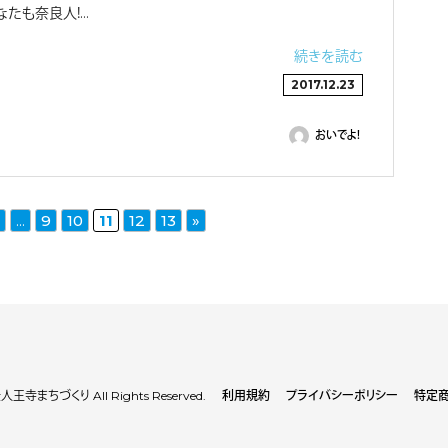
たも奈良人！…
続きを読む
2017.12.23
おいでよ！
...
9
10
11
12
13
»
王寺まちづくり All Rights Reserved.
利用規約
プライバシーポリシー
特定