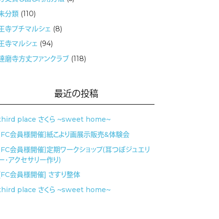
未分類
(110)
王寺プチマルシェ
(8)
王寺マルシェ
(94)
達磨寺方丈ファンクラブ
(118)
最近の投稿
third place さくら 〜sweet home〜
［FC会員様開催］紙こより画展示販売&体験会
［FC会員様開催］定期ワークショップ（耳つぼジュエリ
ー・アクセサリー作り）
[FC会員様開催] さすり整体
third place さくら 〜sweet home〜