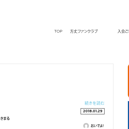
TOP
方丈ファンクラブ
入会ご利
続きを読む
2018.01.29
ゆきまる
おいでよ！