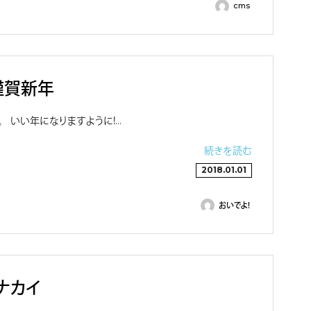
cms
謹賀新年
 いい年になりますように！…
続きを読む
2018.01.01
おいでよ！
ナカイ