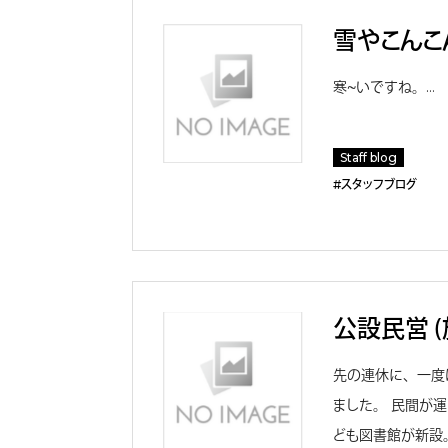
雪やこんこ
寒～いですね。…
Staff blog
#スタッフブログ
公設民営 
先の連休に、一度
ました。 民間が
ども図書館が新設