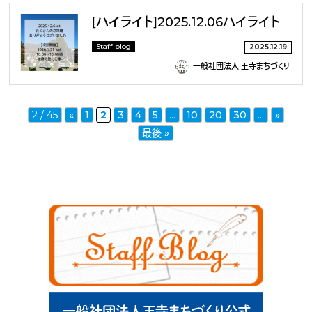
［ハイライト］2025.12.06ハイライト
Staff blog
2025.12.19
一般社団法人 王寺まちづくり
2 / 45
«
1
2
3
4
5
...
10
20
30
...
»
最後 »