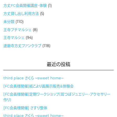
方丈FC会員開催講座・体験
(1)
方丈貸し出し利用方法
(5)
未分類
(110)
王寺プチマルシェ
(8)
王寺マルシェ
(94)
達磨寺方丈ファンクラブ
(118)
最近の投稿
third place さくら 〜sweet home〜
［FC会員様開催］紙こより画展示販売&体験会
［FC会員様開催］定期ワークショップ（耳つぼジュエリー・アクセサリー
作り）
[FC会員様開催] さすり整体
third place さくら 〜sweet home〜