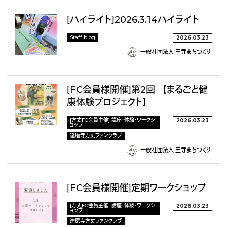
［ハイライト］2026.3.14ハイライト
Staff blog
2026.03.23
一般社団法人 王寺まちづくり
［FC会員様開催］第2回 【まるごと健
康体験プロジェクト】
[方丈FC会員主催] 講座・体験・ワークシ
2026.03.23
ョップ
達磨寺方丈ファンクラブ
一般社団法人 王寺まちづくり
［FC会員様開催］定期ワークショップ
[方丈FC会員主催] 講座・体験・ワークシ
2026.03.23
ョップ
達磨寺方丈ファンクラブ